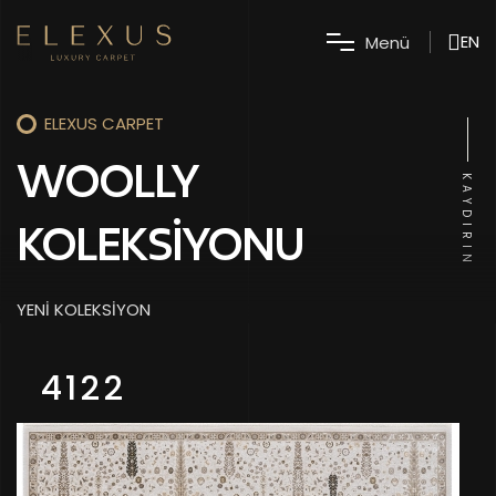
EN
M
e
n
ü
ELEXUS CARPET
WOOLLY
KAYDIRIN
KOLEKSIYONU
YENİ KOLEKSİYON
4122